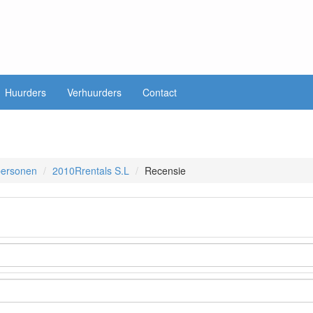
Huurders
Verhuurders
Contact
 personen
2010Rrentals S.L
Recensie