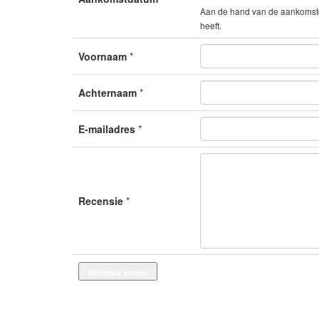
Aan de hand van de aankomstda
heeft.
Voornaam
*
Achternaam
*
E-mailadres
*
Recensie
*
Recensie sturen