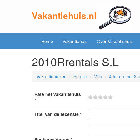
Vakantiehuis.nl
Home
Vakantiehuis
Over Vakantiehuis
2010Rrentals S.L
Vakantiehuizen
Spanje
Villa
4 tot en met 8
Rate het vakantiehuis
*
Titel van de recensie
*
Aankomstdatum
*