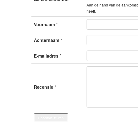
Aan de hand van de aankomstda
heeft.
Voornaam
*
Achternaam
*
E-mailadres
*
Recensie
*
Recensie sturen