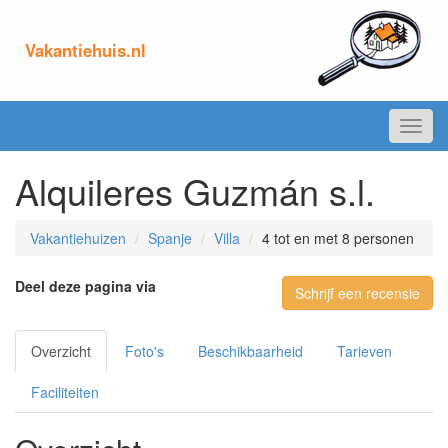
Vakantiehuis.nl
Toggl
navig
Alquileres Guzmán s.l.
Vakantiehuizen
Spanje
Villa
4 tot en met 8 personen
Deel deze pagina via
Schrijf een recensie
Overzicht
Foto's
Beschikbaarheid
Tarieven
Faciliteiten