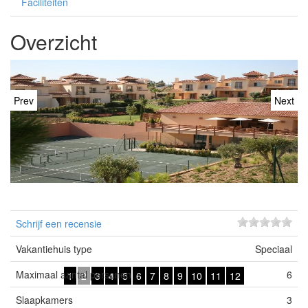
Faciliteiten
Overzicht
Prev
Next
Schrijf een recensie
Vakantiehuis type
Speciaal
Maximaal aantal personen
6
1
2
3
4
5
6
7
8
9
10
11
12
Slaapkamers
3